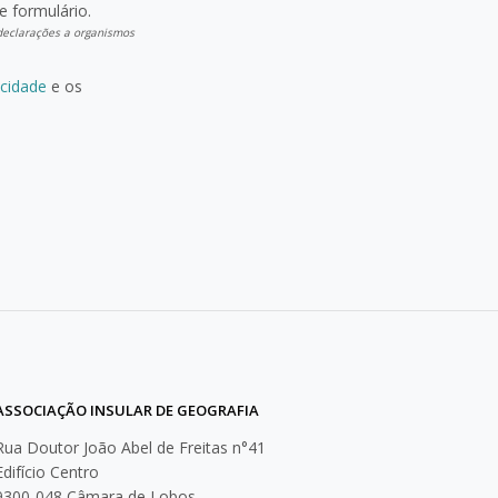
e formulário.
s declarações a organismos
acidade
e os
ASSOCIAÇÃO INSULAR DE GEOGRAFIA
Rua Doutor João Abel de Freitas n°41
Edifício Centro
9300-048 Câmara de Lobos