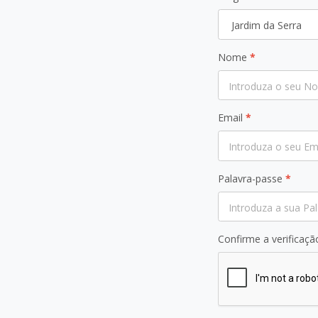
Nome
*
Email
*
Palavra-passe
*
Confirme a verificaç