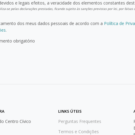
devidos e legais efeitos, a veracidade dos elementos constantes dest
liza-se pelas declarações prestadas, ficando sujeito às sanções previstas por lei, por falsa
atamento dos meus dados pessoais de acordo com a
Política de Priv
ões
.
ento obrigatório
RRA
LINKS ÚTEIS
 do Centro Cívico
Perguntas Frequentes
Termos e Condições